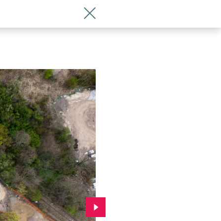
Wróć do artykułu Tak budują pętlę i p
Przejdź do kolejnego zdjęcia.