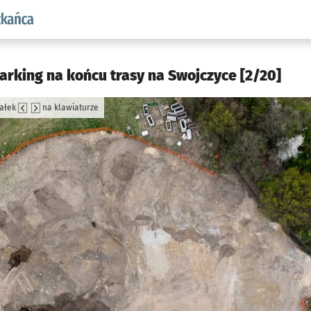
aw.pl podserwis: Dla mieszkańca
parking na końcu trasy na Swojczyce [2/20]
załek
na klawiaturze
jęcia.