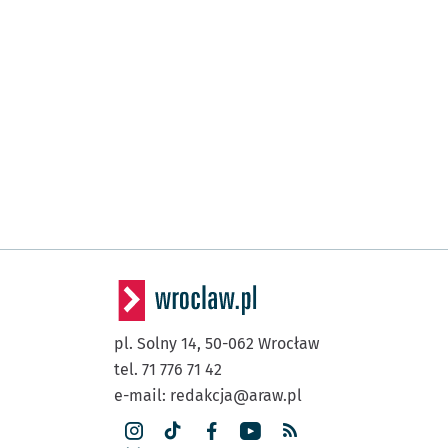
pl. Solny 14,
50-062
Wrocław
tel. 71 776 71 42
e-mail:
redakcja@araw.pl