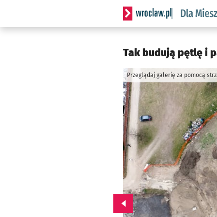
Serwis informacyjny wrocl
Tak budują pętlę i 
Przeglądaj galerię za pomocą str
Przejdź do poprzedniego zd