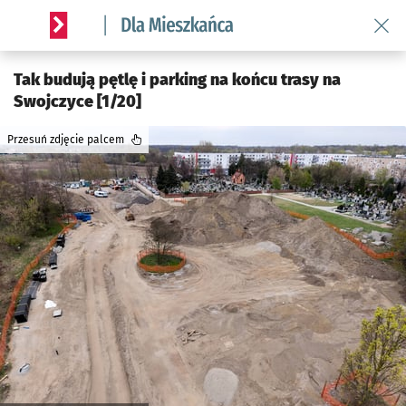
Wróć 
Serwis informacyjny wroclaw.pl podserwis: Dla mieszkańca
Tak budują pętlę i parking na końcu trasy na
Swojczyce [1/20]
Przesuń zdjęcie palcem