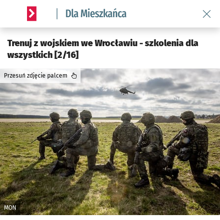
Wróć 
Serwis informacyjny wroclaw.pl podserwis: Dla mieszkańca
Trenuj z wojskiem we Wrocławiu - szkolenia dla
wszystkich [2/16]
Przesuń zdjęcie palcem
MON