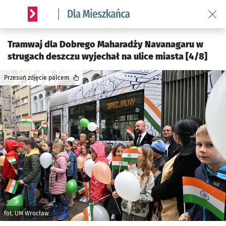
Wróć 
Serwis informacyjny wroclaw.pl podserwis: Dla mieszkańca
Tramwaj dla Dobrego Maharadży Navanagaru w
strugach deszczu wyjechał na ulice miasta [4/8]
Przesuń zdjęcie palcem
fot. UM Wrocław