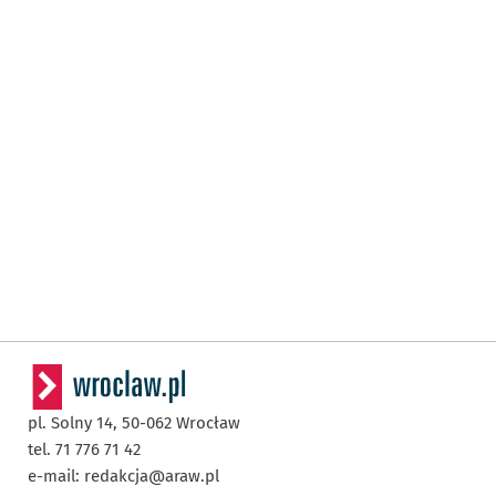
pl. Solny 14,
50-062
Wrocław
tel. 71 776 71 42
e-mail:
redakcja@araw.pl