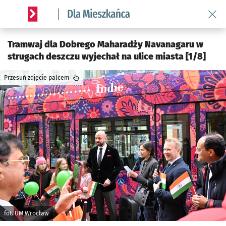
Wróć 
Serwis informacyjny wroclaw.pl podserwis: Dla mieszkańca
Tramwaj dla Dobrego Maharadży Navanagaru w
strugach deszczu wyjechał na ulice miasta [1/8]
Przesuń zdjęcie palcem
fot. UM Wrocław