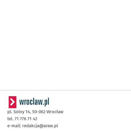
pl. Solny 14,
50-062
Wrocław
tel. 71 776 71 42
e-mail:
redakcja@araw.pl