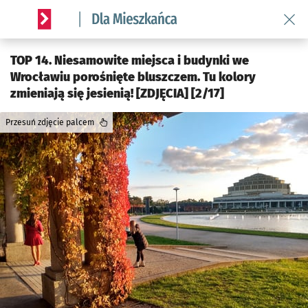
Wróć 
Serwis informacyjny wroclaw.pl podserwis: Dla mieszkańca
TOP 14. Niesamowite miejsca i budynki we
Wrocławiu porośnięte bluszczem. Tu kolory
zmieniają się jesienią! [ZDJĘCIA] [2/17]
Przesuń zdjęcie palcem