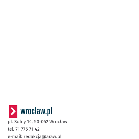
pl. Solny 14,
50-062
Wrocław
tel. 71 776 71 42
e-mail:
redakcja@araw.pl