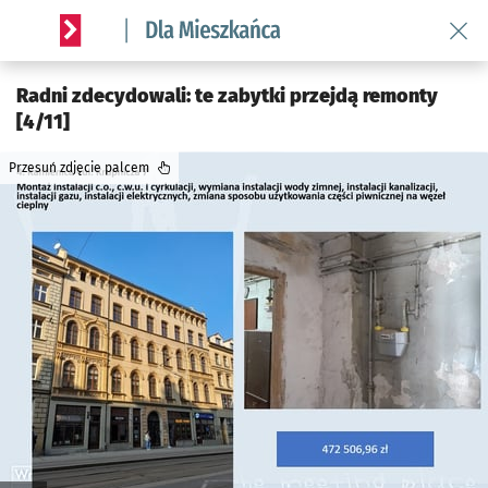
Wróć 
Serwis informacyjny wroclaw.pl podserwis: Dla mieszkańca
Radni zdecydowali: te zabytki przejdą remonty
[4/11]
Przesuń zdjęcie palcem