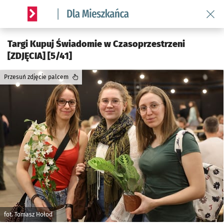
Wróć 
Serwis informacyjny wroclaw.pl podserwis: Dla mieszkańca
Targi Kupuj Świadomie w Czasoprzestrzeni
[ZDJĘCIA] [5/41]
Przesuń zdjęcie palcem
fot. Tomasz Hołod