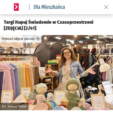
Wróć 
Serwis informacyjny wroclaw.pl podserwis: Dla mieszkańca
Targi Kupuj Świadomie w Czasoprzestrzeni
[ZDJĘCIA] [2/41]
Przesuń zdjęcie palcem
fot. Tomasz Hołod