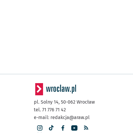
pl. Solny 14,
50-062
Wrocław
tel. 71 776 71 42
e-mail:
redakcja@araw.pl