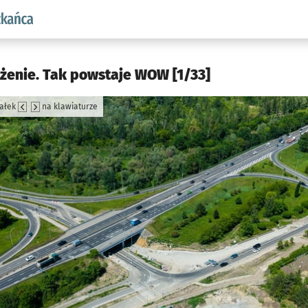
aw.pl podserwis: Dla mieszkańca
ażenie. Tak powstaje WOW [1/33]
załek
na klawiaturze