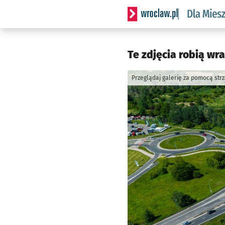
Serwis informacyjny wrocl
Te zdjęcia robią wr
Przeglądaj galerię za pomocą str