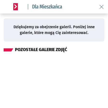
„Szpital nie moż
Przejdź do poprzedniego 
Wróć 
Powrót do galerii
Serwis informacyjny wroclaw.pl podserwis: Dla mieszkańca
Dziękujemy za obejrzenie galerii. Poniżej inne
galerie, które mogą Cię zainteresować.
POZOSTAŁE GALERIE ZDJĘĆ