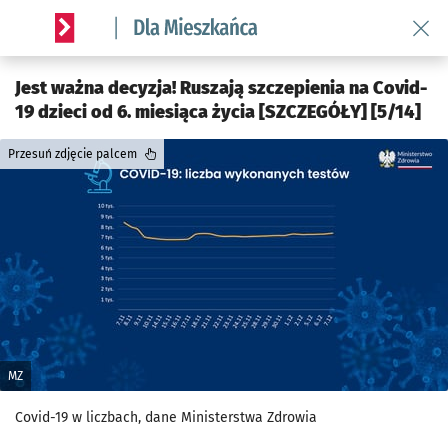
Wróć 
Serwis informacyjny wroclaw.pl podserwis: Dla mieszkańca
Jest ważna decyzja! Ruszają szczepienia na Covid-
19 dzieci od 6. miesiąca życia [SZCZEGÓŁY] [5/14]
Przesuń zdjęcie palcem
MZ
Covid-19 w liczbach, dane Ministerstwa Zdrowia