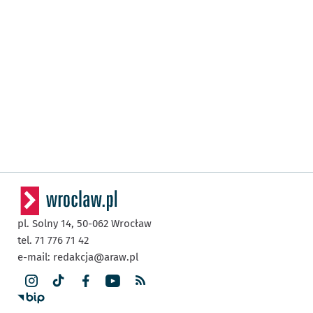
pl. Solny 14,
50-062
Wrocław
tel. 71 776 71 42
e-mail:
redakcja@araw.pl