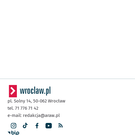
pl. Solny 14,
50-062
Wrocław
tel. 71 776 71 42
e-mail:
redakcja@araw.pl