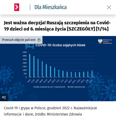
Wróć 
Serwis informacyjny wroclaw.pl podserwis: Dla mieszkańca
Jest ważna decyzja! Ruszają szczepienia na Covid-
19 dzieci od 6. miesiąca życia [SZCZEGÓŁY] [1/14]
Przesuń zdjęcie palcem
MZ
Covid-19 i grypa w Polsce, grudzień 2022 r. Najważniejsze
informacje i dane, źródło: Ministerstwo Zdrowia