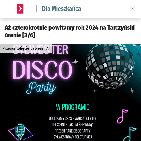
Wróć 
Serwis informacyjny wroclaw.pl podserwis: Dla mieszkańca
Aż czterokrotnie powitamy rok 2024 na Tarczyński
Arenie [3/6]
Przesuń zdjęcie palcem