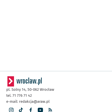
pl. Solny 14,
50-062
Wrocław
tel. 71 776 71 42
e-mail:
redakcja@araw.pl