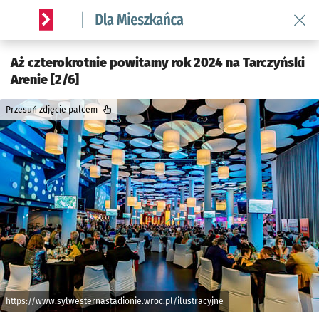
Wróć 
Serwis informacyjny wroclaw.pl podserwis: Dla mieszkańca
Aż czterokrotnie powitamy rok 2024 na Tarczyński
Arenie [2/6]
Przesuń zdjęcie palcem
https://www.sylwesternastadionie.wroc.pl/ilustracyjne