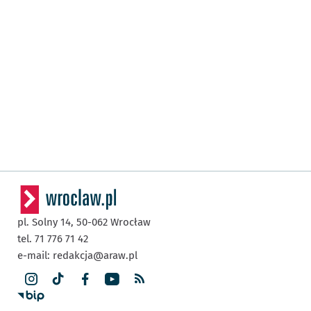
pl. Solny 14,
50-062
Wrocław
tel. 71 776 71 42
e-mail:
redakcja@araw.pl