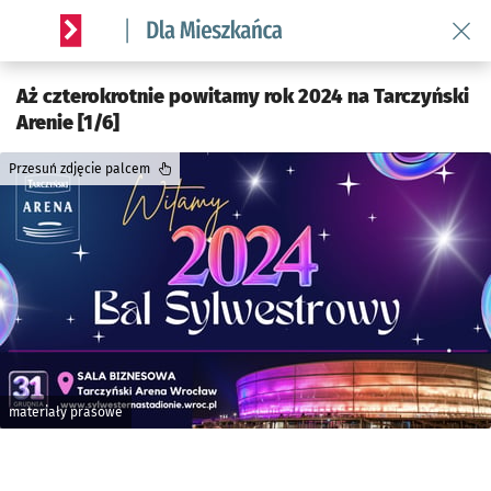
Wróć 
Serwis informacyjny wroclaw.pl podserwis: Dla mieszkańca
Aż czterokrotnie powitamy rok 2024 na Tarczyński
Arenie [1/6]
Przesuń zdjęcie palcem
materiały prasowe