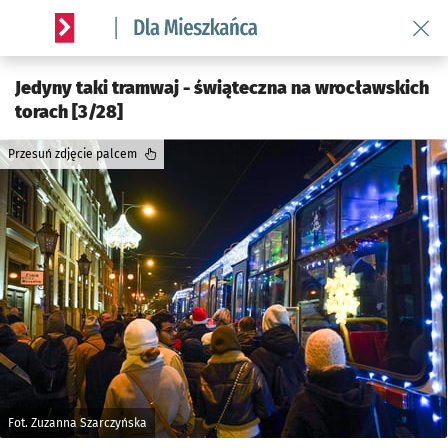
Wróć 
Serwis informacyjny wroclaw.pl podserwis: Dla mieszkańca
Jedyny taki tramwaj - świąteczna na wrocławskich
torach [3/28]
Przesuń zdjęcie palcem
Fot. Zuzanna Szarczyńska