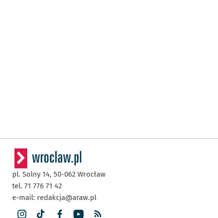
pl. Solny 14,
50-062
Wrocław
tel. 71 776 71 42
e-mail:
redakcja@araw.pl