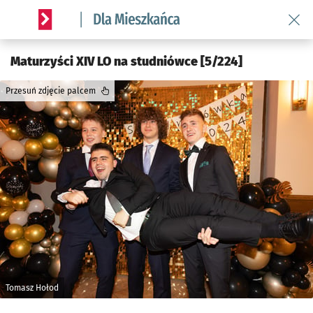
Wróć 
Serwis informacyjny wroclaw.pl podserwis: Dla mieszkańca
Maturzyści XIV LO na studniówce [5/224]
Przesuń zdjęcie palcem
Tomasz Hołod