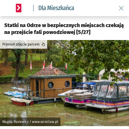
Wróć 
Serwis informacyjny wroclaw.pl podserwis: Dla mieszkańca
Statki na Odrze w bezpiecznych miejscach czekają
na przejście fali powodziowej [5/27]
Przesuń zdjęcie palcem
Magda Pasiewicz / www.wroclaw.pl