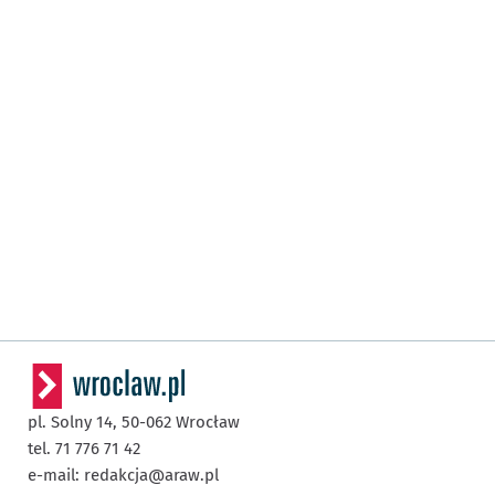
pl. Solny 14,
50-062
Wrocław
tel. 71 776 71 42
e-mail:
redakcja@araw.pl