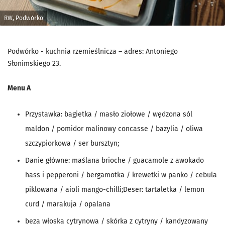
RW, Podwórko
Podwórko - kuchnia rzemieślnicza – adres: Antoniego
Słonimskiego 23.
Menu A
Przystawka: bagietka / masło ziołowe / wędzona sól
maldon / pomidor malinowy concasse / bazylia / oliwa
szczypiorkowa / ser bursztyn;
Danie główne: maślana brioche / guacamole z awokado
hass i pepperoni / bergamotka / krewetki w panko / cebula
piklowana / aioli mango-chilli;Deser: tartaletka / lemon
curd / marakuja / opalana
beza włoska cytrynowa / skórka z cytryny / kandyzowany