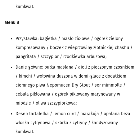
kumkwat.
Menu B
Przystawka: bagietka / masło ziołowe / ogórek zielony
kompresowany / boczek z wieprzowiny złotnickiej chashu /
pangritata / szczypior / rzodkiewka arbuzowa;
Danie główne: bułka maślana / aioli z pieczonym czosnkiem
/ kimchi / wołowina duszona w demi-glace z dodatkiem
ciemnego piwa Nepomucen Dry Stout / ser mimmolle /
cebula piklowana / ogórek piklowany marynowany w
miodzie / oliwa szczypiorkowa;
Deser: tartaletka / lemon curd / marakuja / opalana beza
włoska cytrynowa / skórka z cytryny / kandyzowany
kumkwat.