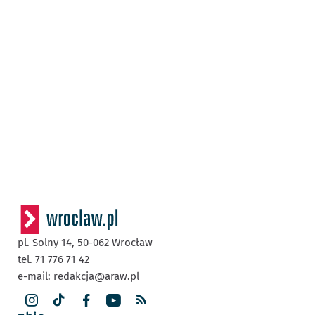
pl. Solny 14,
50-062
Wrocław
tel. 71 776 71 42
e-mail:
redakcja@araw.pl