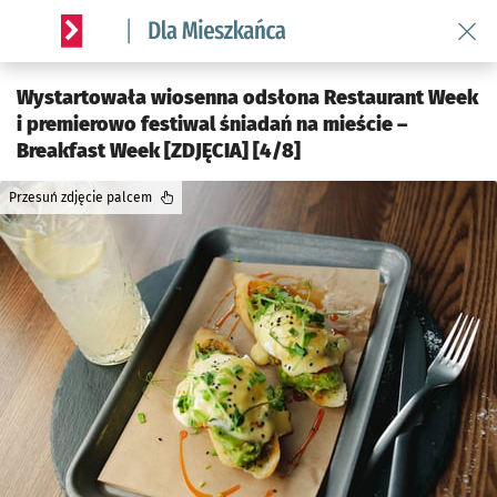
Wróć 
Serwis informacyjny wroclaw.pl podserwis: Dla mieszkańca
Wystartowała wiosenna odsłona Restaurant Week
i premierowo festiwal śniadań na mieście –
Breakfast Week [ZDJĘCIA] [4/8]
Przesuń zdjęcie palcem