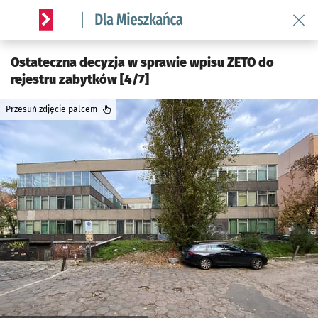
Wróć 
Serwis informacyjny wroclaw.pl podserwis: Dla mieszkańca
Ostateczna decyzja w sprawie wpisu ZETO do
rejestru zabytków [4/7]
Przesuń zdjęcie palcem