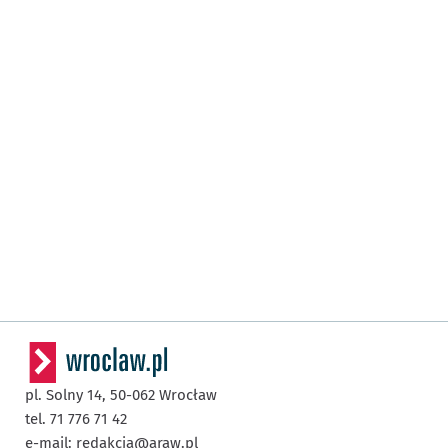
pl. Solny 14,
50-062
Wrocław
tel. 71 776 71 42
e-mail:
redakcja@araw.pl