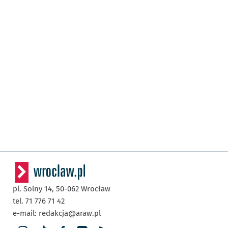
pl. Solny 14,
50-062
Wrocław
tel. 71 776 71 42
e-mail:
redakcja@araw.pl