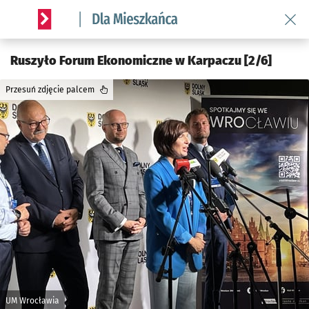
Wróć 
Serwis informacyjny wroclaw.pl podserwis: Dla mieszkańca
Ruszyło Forum Ekonomiczne w Karpaczu [2/6]
Przesuń zdjęcie palcem
UM Wrocławia