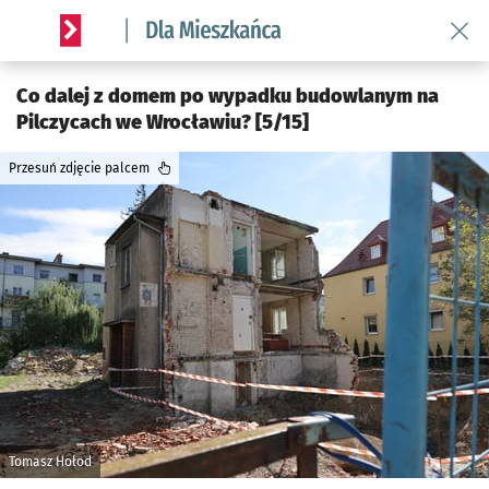
Wróć 
Serwis informacyjny wroclaw.pl podserwis: Dla mieszkańca
Co dalej z domem po wypadku budowlanym na
Pilczycach we Wrocławiu? [5/15]
Przesuń zdjęcie palcem
Tomasz Hołod