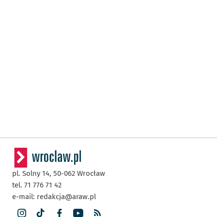
pl. Solny 14,
50-062
Wrocław
tel. 71 776 71 42
e-mail:
redakcja@araw.pl