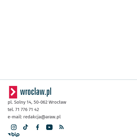
pl. Solny 14,
50-062
Wrocław
tel. 71 776 71 42
e-mail:
redakcja@araw.pl