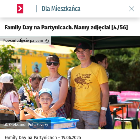
Wróć 
Serwis informacyjny wroclaw.pl podserwis: Dla mieszkańca
Family Day na Partynicach. Mamy zdjęcia! [4/56]
Przesuń zdjęcie palcem
fot. Oleksandr Poliakovsky
Family Day na Partynicach - 19.06.2025