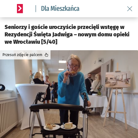
Wróć 
Serwis informacyjny wroclaw.pl podserwis: Dla mieszkańca
Seniorzy i goście uroczyście przecięli wstęgę w
Rezydencji Święta Jadwiga – nowym domu opieki
we Wrocławiu [5/40]
Przesuń zdjęcie palcem