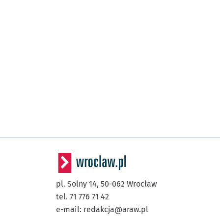
pl. Solny 14,
50-062
Wrocław
tel. 71 776 71 42
e-mail:
redakcja@araw.pl