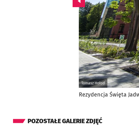
Przejdź do poprzedniego zd
Tomasz Hołod
Rezydencja Święta Jad
POZOSTAŁE GALERIE ZDJĘĆ