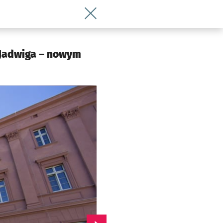
Wróć do artykułu Seniorzy i goście u
a Jadwiga – nowym