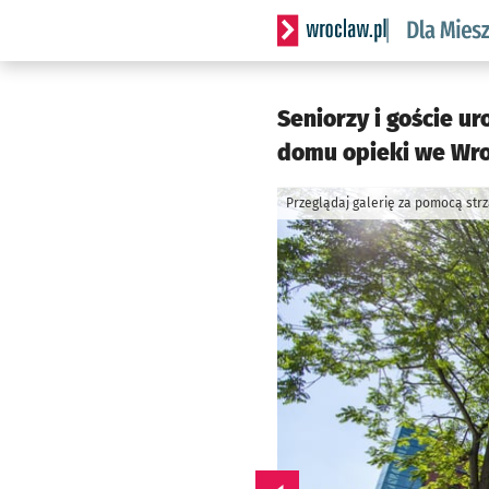
Serwis informacyjny wrocl
Seniorzy i goście u
domu opieki we Wro
Przeglądaj galerię za pomocą str