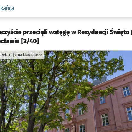
aw.pl podserwis: Dla mieszkańca
roczyście przecięli wstęgę w Rezydencji Święt
cławiu [2/40]
załek
na klawiaturze