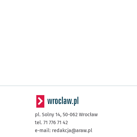
pl. Solny 14,
50-062
Wrocław
tel. 71 776 71 42
e-mail:
redakcja@araw.pl