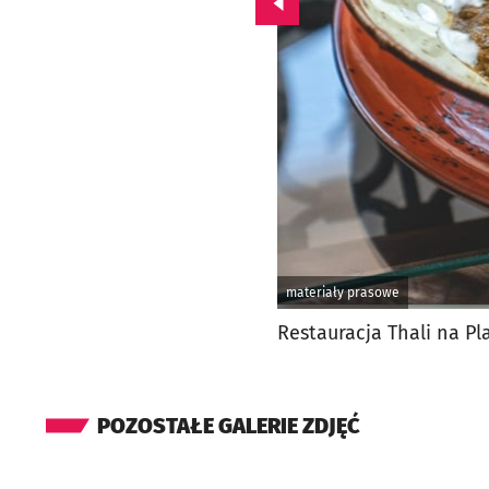
Przejdź do poprzedniego zd
materiały prasowe
Restauracja Thali na P
POZOSTAŁE GALERIE ZDJĘĆ