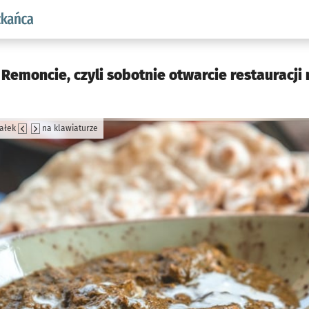
aw.pl podserwis: Dla mieszkańca
Remoncie, czyli sobotnie otwarcie restauracji
załek
na klawiaturze