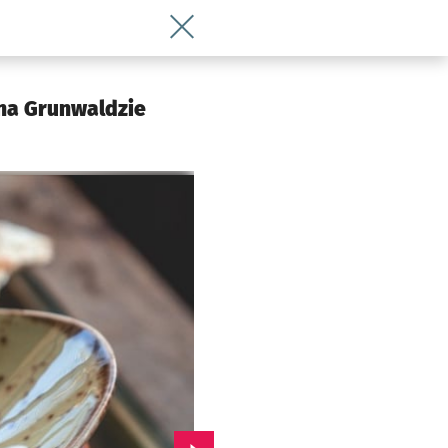
Wróć do artykułu Maślany kurczak po R
 na Grunwaldzie