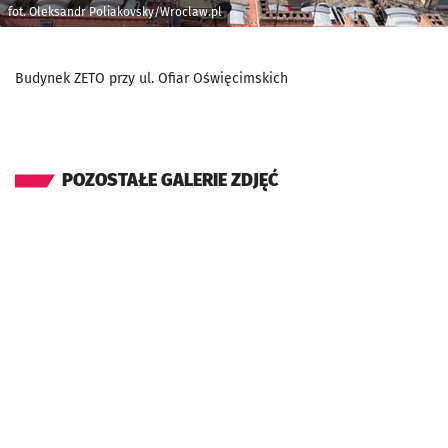
fot. Oleksandr Poliakovsky/Wroclaw.pl
Budynek ZETO przy ul. Ofiar Oświęcimskich
POZOSTAŁE GALERIE ZDJĘĆ