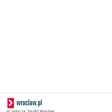
pl. Solny 14,
50-062
Wrocław