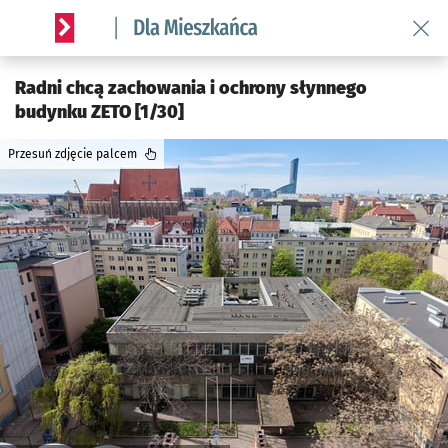
Wróć 
Serwis informacyjny wroclaw.pl podserwis: Dla mieszkańca
Radni chcą zachowania i ochrony słynnego
budynku ZETO [1/30]
Przesuń zdjęcie palcem