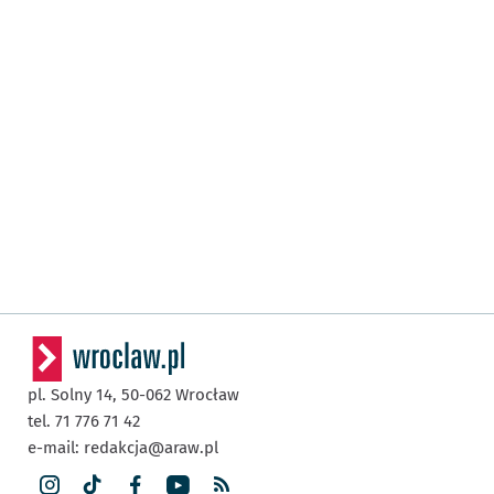
pl. Solny 14,
50-062
Wrocław
tel. 71 776 71 42
e-mail:
redakcja@araw.pl