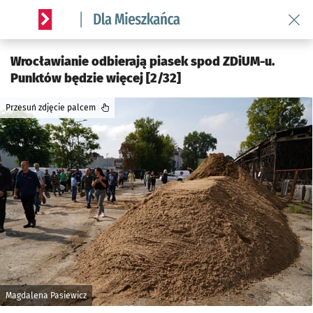
Wróć 
Serwis informacyjny wroclaw.pl podserwis: Dla mieszkańca
Wrocławianie odbierają piasek spod ZDiUM-u.
Punktów będzie więcej [2/32]
Przesuń zdjęcie palcem
Magdalena Pasiewicz