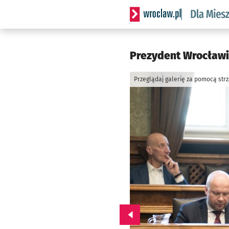
Serwis informacyjny wrocl
Prezydent Wrocławia
Przeglądaj galerię za pomocą str
Przejdź do poprzedniego zd