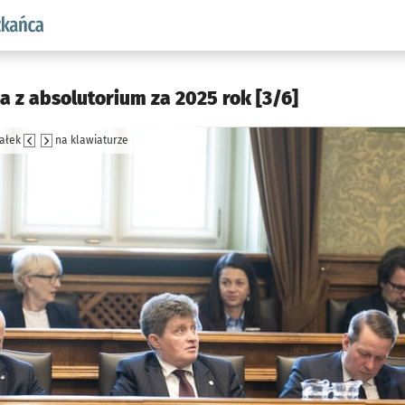
aw.pl podserwis: Dla mieszkańca
 z absolutorium za 2025 rok [3/6]
załek
na klawiaturze
jęcia.