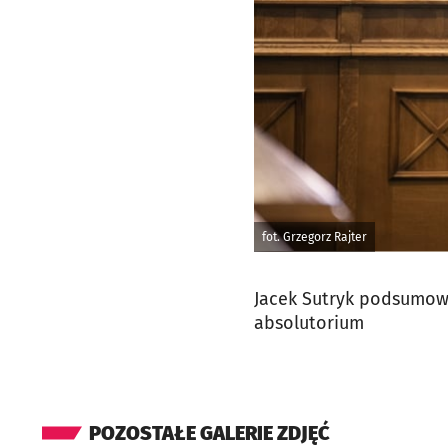
fot. Grzegorz Rajter
Jacek Sutryk podsumowa
absolutorium
POZOSTAŁE GALERIE ZDJĘĆ