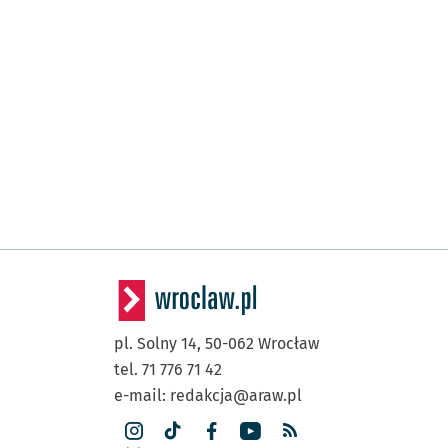
pl. Solny 14,
50-062
Wrocław
tel. 71 776 71 42
e-mail:
redakcja@araw.pl