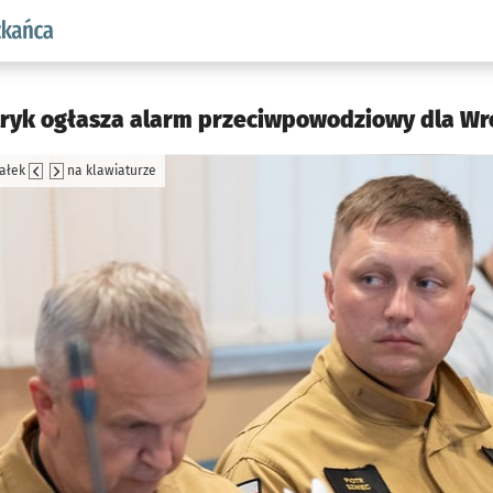
aw.pl podserwis: Dla mieszkańca
tryk ogłasza alarm przeciwpowodziowy dla Wro
załek
na klawiaturze
jęcia.