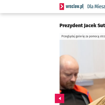
Serwis informacyjny wrocl
Prezydent Jacek Su
Przeglądaj galerię za pomocą str
Przejdź do poprzedniego zd