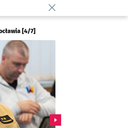
Wróć do artykułu Prezydent Jacek Sut
cławia [4/7]
Przejdź do kolejnego zdjęcia.