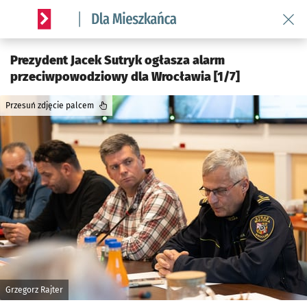
Wróć 
Serwis informacyjny wroclaw.pl podserwis: Dla mieszkańca
Prezydent Jacek Sutryk ogłasza alarm
przeciwpowodziowy dla Wrocławia [1/7]
Przesuń zdjęcie palcem
Grzegorz Rajter