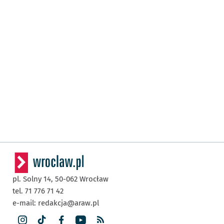
pl. Solny 14,
50-062
Wrocław
tel. 71 776 71 42
e-mail:
redakcja@araw.pl