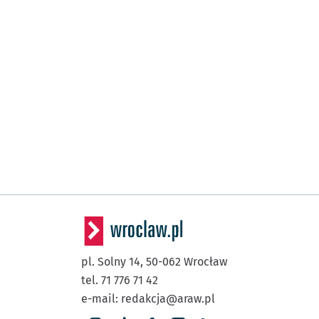
pl. Solny 14,
50-062
Wrocław
tel. 71 776 71 42
e-mail:
redakcja@araw.pl