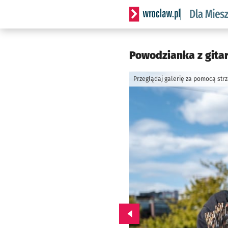
Serwis informacyjny wrocl
Powodzianka z gitar
Przeglądaj galerię za pomocą str
Przejdź do poprzedniego zd