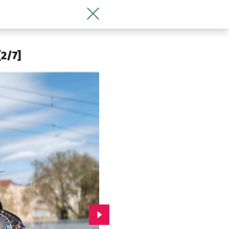
Wróć do artykułu Powodzianka z gitar
[2/7]
Przejdź do kolejnego zdjęcia.