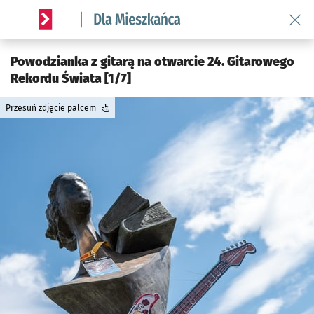
Wróć 
Serwis informacyjny wroclaw.pl podserwis: Dla mieszkańca
Powodzianka z gitarą na otwarcie 24. Gitarowego
Rekordu Świata [1/7]
Przesuń zdjęcie palcem