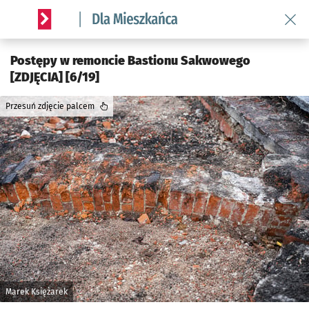
Wróć 
Serwis informacyjny wroclaw.pl podserwis: Dla mieszkańca
Postępy w remoncie Bastionu Sakwowego
[ZDJĘCIA] [6/19]
Przesuń zdjęcie palcem
Marek Księżarek