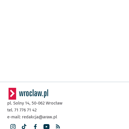
pl. Solny 14,
50-062
Wrocław
tel. 71 776 71 42
e-mail:
redakcja@araw.pl