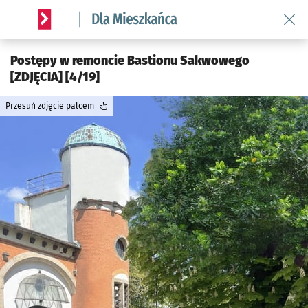
Wróć 
Serwis informacyjny wroclaw.pl podserwis: Dla mieszkańca
Postępy w remoncie Bastionu Sakwowego
[ZDJĘCIA] [4/19]
Przesuń zdjęcie palcem