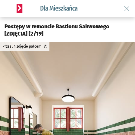
Wróć 
Serwis informacyjny wroclaw.pl podserwis: Dla mieszkańca
Postępy w remoncie Bastionu Sakwowego
[ZDJĘCIA] [2/19]
Przesuń zdjęcie palcem