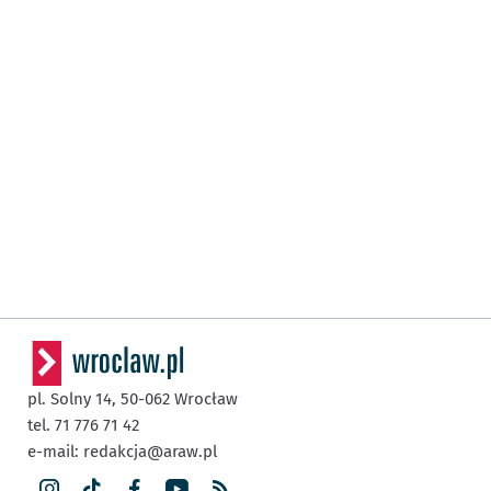
pl. Solny 14,
50-062
Wrocław
tel. 71 776 71 42
e-mail:
redakcja@araw.pl