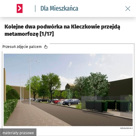
Wróć 
Serwis informacyjny wroclaw.pl podserwis: Dla mieszkańca
Kolejne dwa podwórka na Kleczkowie przejdą
metamorfozę [1/17]
Przesuń zdjęcie palcem
materiały prasowe