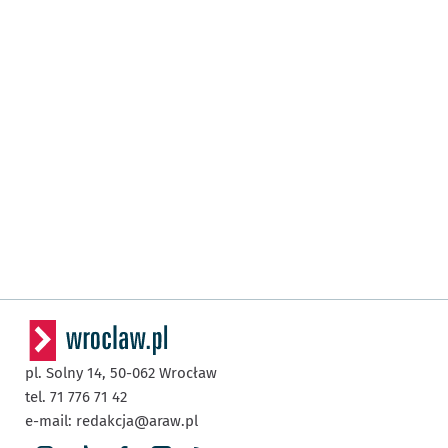
pl. Solny 14,
50-062
Wrocław
tel. 71 776 71 42
e-mail:
redakcja@araw.pl