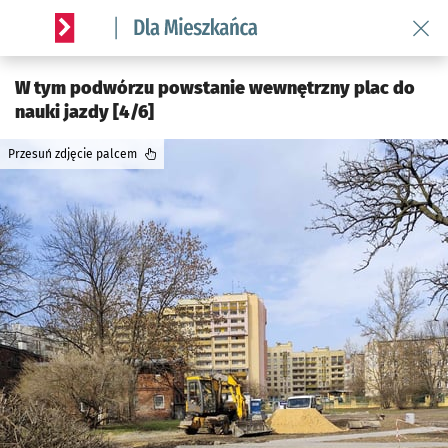
Wróć 
Serwis informacyjny wroclaw.pl podserwis: Dla mieszkańca
W tym podwórzu powstanie wewnętrzny plac do
nauki jazdy [4/6]
Przesuń zdjęcie palcem