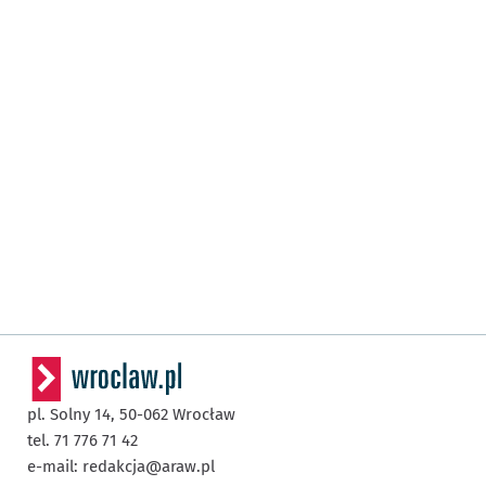
pl. Solny 14,
50-062
Wrocław
tel. 71 776 71 42
e-mail:
redakcja@araw.pl