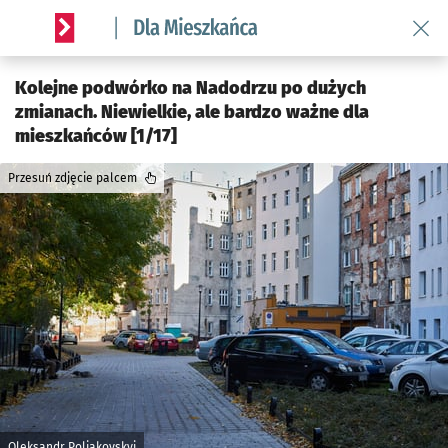
Wróć 
Serwis informacyjny wroclaw.pl podserwis: Dla mieszkańca
Kolejne podwórko na Nadodrzu po dużych
zmianach. Niewielkie, ale bardzo ważne dla
mieszkańców [1/17]
Przesuń zdjęcie palcem
Oleksandr Poliakovskyi