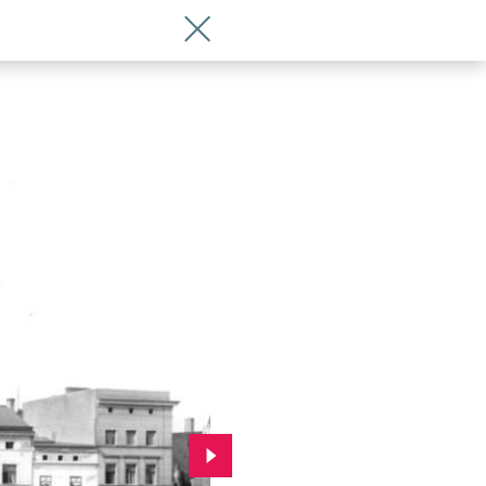
Wróć do artykułu Jak zmieniał się Now
Przejdź do kolejnego zdjęcia.