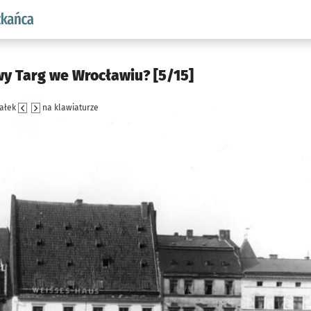
aw.pl podserwis: Dla mieszkańca
wy Targ we Wrocławiu? [5/15]
załek
na klawiaturze
jęcia.