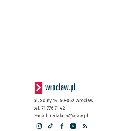
pl. Solny 14,
50-062
Wrocław
tel. 71 776 71 42
e-mail:
redakcja@araw.pl