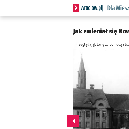
Serwis informacyjny wrocl
Jak zmieniał się No
Przeglądaj galerię za pomocą str
Przejdź do poprzedniego zd