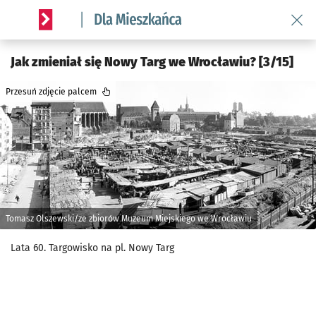
Wróć 
Serwis informacyjny wroclaw.pl podserwis: Dla mieszkańca
Jak zmieniał się Nowy Targ we Wrocławiu? [3/15]
Przesuń zdjęcie palcem
Tomasz Olszewski/ze zbiorów Muzeum Miejskiego we Wrocławiu
Lata 60. Targowisko na pl. Nowy Targ