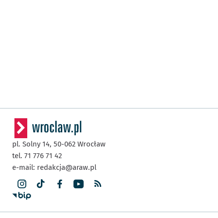
pl. Solny 14,
50-062
Wrocław
tel. 71 776 71 42
e-mail:
redakcja@araw.pl