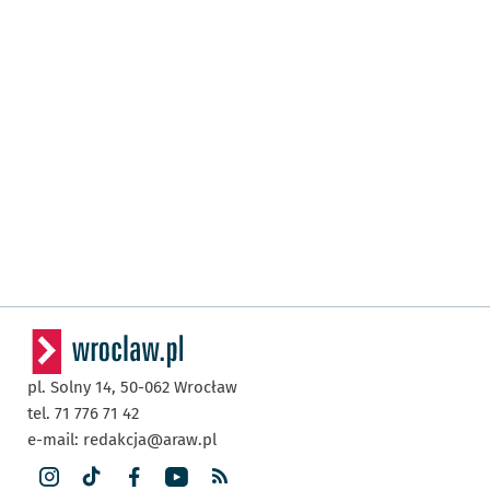
pl. Solny 14,
50-062
Wrocław
tel. 71 776 71 42
e-mail:
redakcja@araw.pl