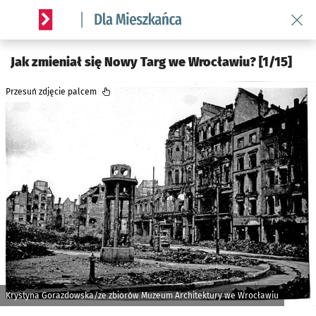
Wróć 
Serwis informacyjny wroclaw.pl podserwis: Dla mieszkańca
Jak zmieniał się Nowy Targ we Wrocławiu? [1/15]
Przesuń zdjęcie palcem
Krystyna Gorazdowska/ze zbiorów Muzeum Architektury we Wrocławiu