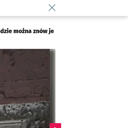
Wróć do artykułu Piękne polichromie 
ędzie można znów je