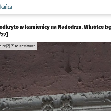
aw.pl podserwis: Dla mieszkańca
 odkryto w kamienicy na Nadodrzu. Wkrótce b
/27]
załek
na klawiaturze