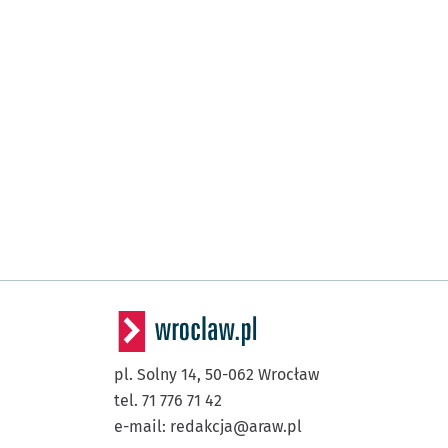
pl. Solny 14,
50-062
Wrocław
tel. 71 776 71 42
e-mail:
redakcja@araw.pl