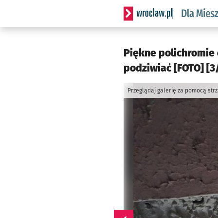
Serwis informacyjny wrocl
Piękne polichromie
podziwiać [FOTO] [3
Przeglądaj galerię za pomocą str