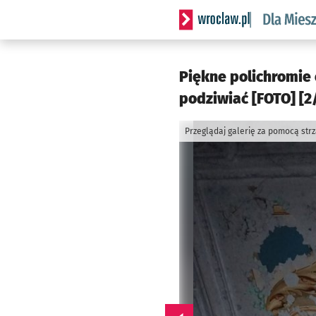
Serwis informacyjny wrocl
Piękne polichromie
podziwiać [FOTO] [2
Przeglądaj galerię za pomocą str