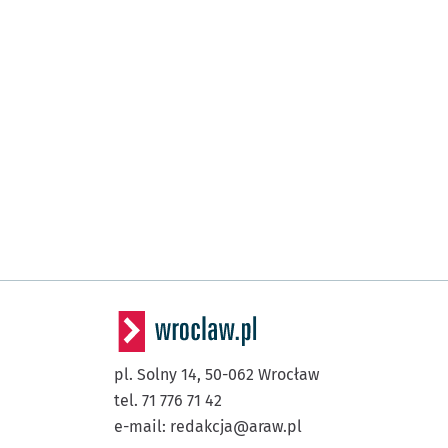
pl. Solny 14,
50-062
Wrocław
tel. 71 776 71 42
e-mail:
redakcja@araw.pl