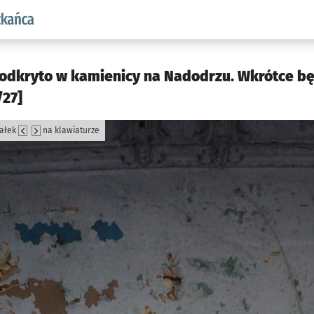
aw.pl podserwis: Dla mieszkańca
 odkryto w kamienicy na Nadodrzu. Wkrótce b
/27]
załek
na klawiaturze