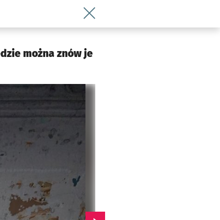
Wróć do artykułu Piękne polichromie 
ędzie można znów je