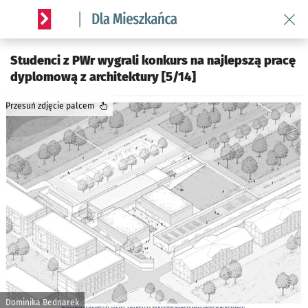
Wróć 
Serwis informacyjny wroclaw.pl podserwis: Dla mieszkańca
Studenci z PWr wygrali konkurs na najlepszą pracę
dyplomową z architektury [5/14]
Przesuń zdjęcie palcem
Dominika Bednarek