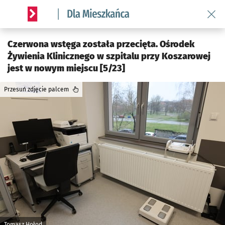
Wróć 
Serwis informacyjny wroclaw.pl podserwis: Dla mieszkańca
Czerwona wstęga została przecięta. Ośrodek
Żywienia Klinicznego w szpitalu przy Koszarowej
jest w nowym miejscu [5/23]
Przesuń zdjęcie palcem
Tomasz Hołod