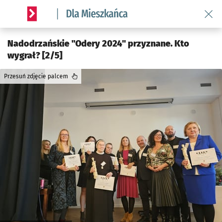
Wróć 
Serwis informacyjny wroclaw.pl podserwis: Dla mieszkańca
Nadodrzańskie "Odery 2024" przyznane. Kto
wygrał? [2/5]
Przesuń zdjęcie palcem