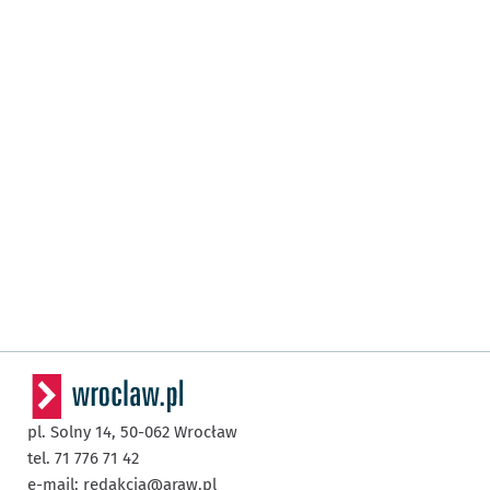
pl. Solny 14,
50-062
Wrocław
tel. 71 776 71 42
e-mail:
redakcja@araw.pl