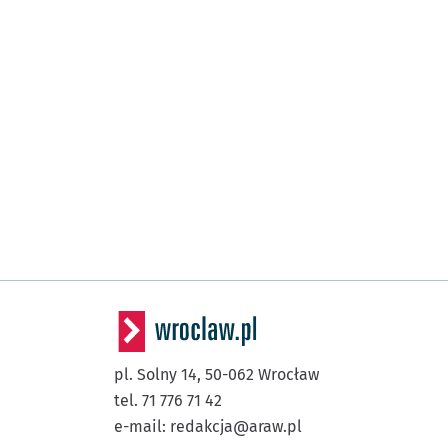
pl. Solny 14,
50-062
Wrocław
tel. 71 776 71 42
e-mail:
redakcja@araw.pl