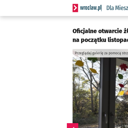
Serwis informacyjny wrocl
Oficjalne otwarcie 
na początku listopa
Przeglądaj galerię za pomocą str